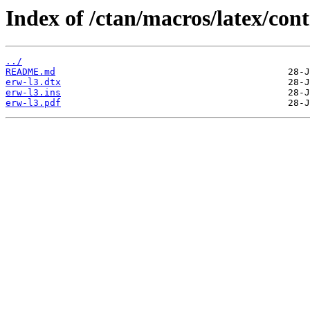
Index of /ctan/macros/latex/cont
../
README.md
erw-l3.dtx
erw-l3.ins
erw-l3.pdf