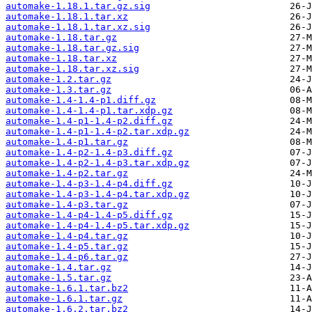
automake-1.18.1.tar.gz.sig
automake-1.18.1.tar.xz
automake-1.18.1.tar.xz.sig
automake-1.18.tar.gz
automake-1.18.tar.gz.sig
automake-1.18.tar.xz
automake-1.18.tar.xz.sig
automake-1.2.tar.gz
automake-1.3.tar.gz
automake-1.4-1.4-p1.diff.gz
automake-1.4-1.4-p1.tar.xdp.gz
automake-1.4-p1-1.4-p2.diff.gz
automake-1.4-p1-1.4-p2.tar.xdp.gz
automake-1.4-p1.tar.gz
automake-1.4-p2-1.4-p3.diff.gz
automake-1.4-p2-1.4-p3.tar.xdp.gz
automake-1.4-p2.tar.gz
automake-1.4-p3-1.4-p4.diff.gz
automake-1.4-p3-1.4-p4.tar.xdp.gz
automake-1.4-p3.tar.gz
automake-1.4-p4-1.4-p5.diff.gz
automake-1.4-p4-1.4-p5.tar.xdp.gz
automake-1.4-p4.tar.gz
automake-1.4-p5.tar.gz
automake-1.4-p6.tar.gz
automake-1.4.tar.gz
automake-1.5.tar.gz
automake-1.6.1.tar.bz2
automake-1.6.1.tar.gz
automake-1.6.2.tar.bz2