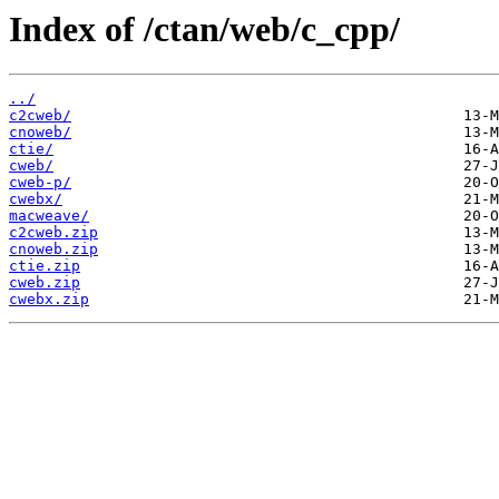
Index of /ctan/web/c_cpp/
../
c2cweb/
cnoweb/
ctie/
cweb/
cweb-p/
cwebx/
macweave/
c2cweb.zip
cnoweb.zip
ctie.zip
cweb.zip
cwebx.zip